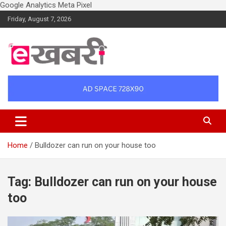
Google Analytics
Meta Pixel
Skip
Friday, August 7, 2026
to
content
Latest daily top breaking news in Hindi. Raipur, Chhattisgarh, India.
Ekhabri.com
E-Samachar only at E-khabri.com
Home
Bulldozer can run on your house too
Tag:
Bulldozer can run on your house
too