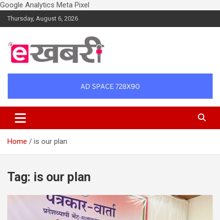
Google Analytics
Meta Pixel
Skip
Thursday, August 6, 2026
to
content
Latest daily top breaking news in Hindi. Raipur, Chhattisgarh, India.
Ekhabri.com
E-Samachar only at E-khabri.com
Home
is our plan
Tag:
is our plan