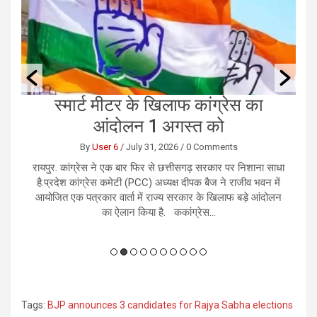
छत्तीसगढ़ में 2305 मोबाइल टावरों से
दूरस्थ क्षेत्रों को डिजिटल पहचान
By
User 6
/
August 1, 2026
/
0 Comments
ाधा
रायपुर, 31 जुलाई 2026। छत्तीसगढ़ में डिजिटल कनेक्टिविटी को
र
ें
मजबूत करने की दिशा में बड़ा कदम उठाया गया है। मुख्यमंत्री विष्णु देव
भ
लन
साय ने नई दिल्ली स्थित संचार भवन में केंद्रीय संचार मंत्री
चल
ज्योतिरादित्य सिंधिया से मुलाकात कर राज्य में...
Tags:
BJP announces 3 candidates for Rajya Sabha elections