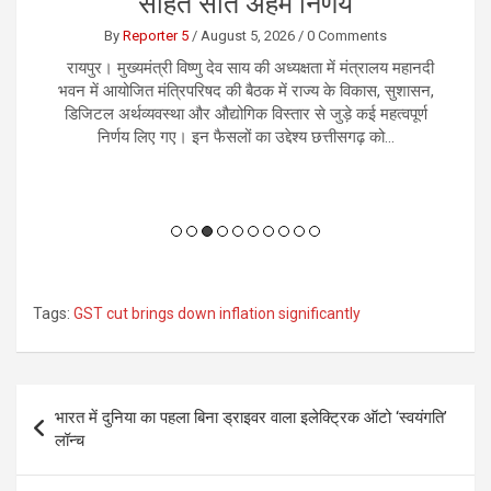
सहित सात अहम निर्णय
By
Reporter 5
/
August 5, 2026
/
0 Comments
को
रायपुर। मुख्यमंत्री विष्णु देव साय की अध्यक्षता में मंत्रालय महानदी
नई
ान
भवन में आयोजित मंत्रिपरिषद की बैठक में राज्य के विकास, सुशासन,
म
 ही
डिजिटल अर्थव्यवस्था और औद्योगिक विस्तार से जुड़े कई महत्वपूर्ण
क
निर्णय लिए गए। इन फैसलों का उद्देश्य छत्तीसगढ़ को...
Tags:
GST cut brings down inflation significantly
Post
भारत में दुनिया का पहला बिना ड्राइवर वाला इलेक्ट्रिक ऑटो ‘स्वयंगति’
navigation
लॉन्च