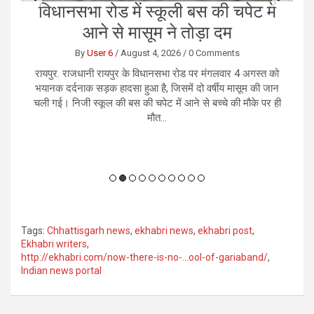
ं
छत्तीसगढ़ कैबिनेट के बड़े फैसले, AI मिशन
ए
सहित सात अहम निर्णय
By
Reporter 5
/
August 5, 2026
/
0 Comments
को
रायपुर। मुख्यमंत्री विष्णु देव साय की अध्यक्षता में मंत्रालय महानदी
नई
ान
भवन में आयोजित मंत्रिपरिषद की बैठक में राज्य के विकास, सुशासन,
म
 ही
डिजिटल अर्थव्यवस्था और औद्योगिक विस्तार से जुड़े कई महत्वपूर्ण
क
निर्णय लिए गए। इन फैसलों का उद्देश्य छत्तीसगढ़ को...
Tags:
Chhattisgarh news
,
ekhabri news
,
ekhabri post
,
Ekhabri writers
,
http://ekhabri.com/now-there-is-no-…ool-of-gariaband/
,
Indian news portal