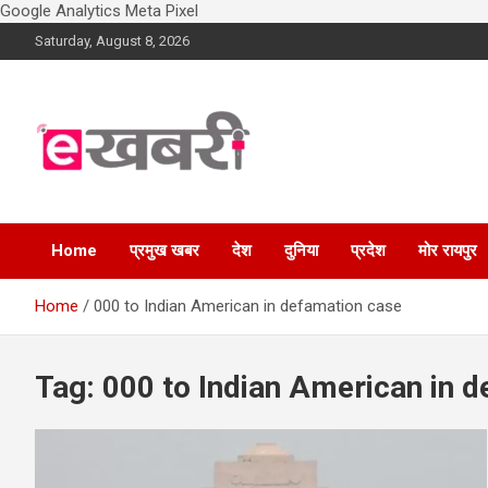
Google Analytics
Meta Pixel
Skip
Saturday, August 8, 2026
to
content
Latest daily top breaking news in Hindi. Raipur, Chhattisgarh,
Ekhabri.com
India. E-Samachar only at E-khabri.com
Home
प्रमुख खबर
देश
दुनिया
प्रदेश
मोर रायपुर
Home
000 to Indian American in defamation case
Tag:
000 to Indian American in 