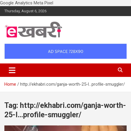
Google Analytics
Meta Pixel
Skip
Thursday, August 6, 2026
to
content
Latest daily top breaking news in Hindi. Raipur, Chhattisgarh, India.
Ekhabri.com
E-Samachar only at E-khabri.com
Home
http://ekhabri.com/ganja-worth-25-l…profile-smuggler/
Tag:
http://ekhabri.com/ganja-worth-
25-l…profile-smuggler/