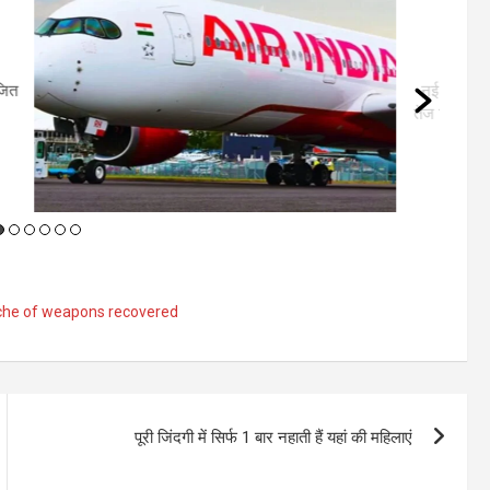
की चपेट, यात्रियों में मचा हड़कंप
By
User 6
/
August 4, 2026
/
0 Comments
्ली। एअर इंडिया की फुकेट से दिल्ली आ रही फ्लाइट AI2379 मंगलवार को
बुलेंस की चपेट में आ गई। अचानक तेज झटकों के कारण विमान कई बार हिलने
लगा और कुछ समय के लिए नीचे की ओर आया।...
ache of weapons recovered
पूरी जिंदगी में सिर्फ 1 बार नहाती हैं यहां की महिलाएं