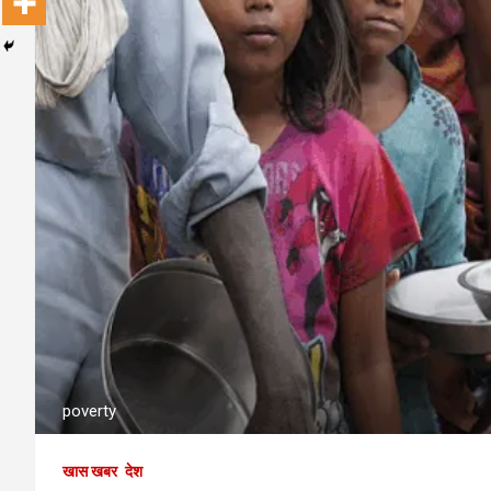
poverty
खास खबर
देश