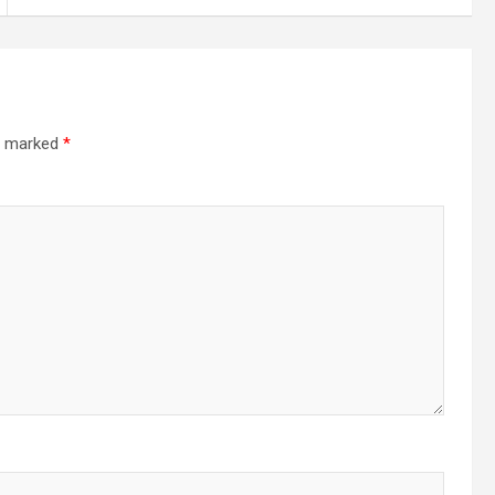
re marked
*