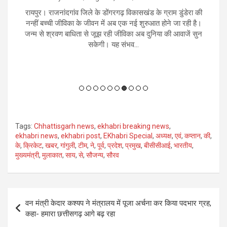
 के डोंगरगढ़ विकासखंड के ग्राम डुंडेरा की
By
User 6
/
August 6, 2
जीवन में अब एक नई शुरुआत होने जा रही है।
रायपुर। छत्तीसगढ़ में निराश्रित और घु
 जूझ रही जीविका अब दुनिया की आवाजें सुन
राज्य सरकार ने एक बड़ा कदम उठाय
केगी। यह संभव...
प्रदेशभर में चरणबद्ध तरीके से 1,460
पहल का उद्देश्य बेसह
Tags:
Chhattisgarh news
,
ekhabri breaking news
,
ekhabri news
,
ekhabri post
,
EKhabri Special
,
अध्यक्ष
,
एवं
,
कप्तान
,
की
,
के
,
क्रिकेट
,
खबर
,
गांगुली
,
टीम
,
ने
,
पूर्व
,
प्रदेश
,
प्रमुख
,
बीसीसीआई
,
भारतीय
,
मुख्यमंत्री
,
मुलाकात
,
साय
,
से
,
सौजन्य
,
सौरव
Post
वन मंत्री केदार कश्यप ने मंत्रालय में पूजा अर्चना कर किया पदभार ग्रह,
navigation
कहा- हमारा छत्तीसगढ़ आगे बढ़ रहा