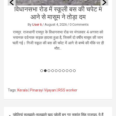
ं
छत्तीसगढ़ कैबिनेट के बड़े फैसले, AI मिशन
ए
सहित सात अहम निर्णय
By
Reporter 5
/
August 5, 2026
/
0 Comments
को
रायपुर। मुख्यमंत्री विष्णु देव साय की अध्यक्षता में मंत्रालय महानदी
नई
ान
भवन में आयोजित मंत्रिपरिषद की बैठक में राज्य के विकास, सुशासन,
म
 ही
डिजिटल अर्थव्यवस्था और औद्योगिक विस्तार से जुड़े कई महत्वपूर्ण
क
निर्णय लिए गए। इन फैसलों का उद्देश्य छत्तीसगढ़ को...
Tags:
Kerala | Pinarayi Vijayan | RSS worker
Post
पहेलियां सुलझाते-सुलझाते खुद पहेली बन गए सुशांत सिंह राजपूत, ये हैं