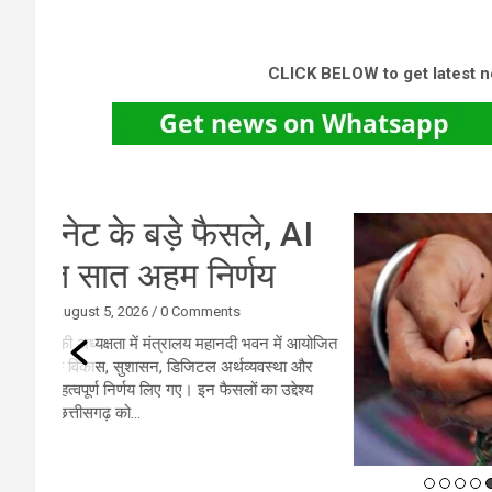
CLICK BELOW to get latest 
AI
हरि
तर
ें आयोजित
ा और
रायपुर। 
ेश्य
करना 