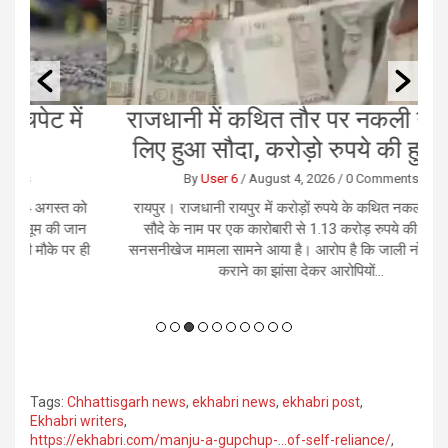
ं
राजधानी में कथित तौर पर नकली नोट के
छ
लिए हुआ सौदा, करोड़ो रुपये की हुई ठगी
By
User 6
/
August 4, 2026
/
0 Comments
को
रायपुर। राजधानी रायपुर में करोड़ों रुपये के कथित नकली नोटों के
र
ान
सौदे के नाम पर एक कारोबारी से 1.13 करोड़ रुपये की ठगी का
भ
 ही
सनसनीखेज मामला सामने आया है। आरोप है कि जाली नोट उपलब्ध
कराने का झांसा देकर आरोपियों...
Tags:
Chhattisgarh news
,
ekhabri news
,
ekhabri post
,
Ekhabri writers
,
https://ekhabri.com/manju-a-gupchup-…of-self-reliance/
,