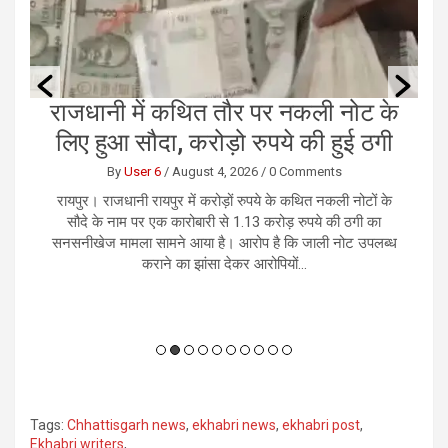
के
एयर इंडिया की फ्लाइट में तेज टर्बुलेंस की
छ
ी
चपेट, यात्रियों में मचा हड़कंप
By
User 6
/
August 4, 2026
/
0 Comments
े
नई दिल्ली। एअर इंडिया की फुकेट से दिल्ली आ रही फ्लाइट AI2379
र
मंगलवार को तेज टर्बुलेंस की चपेट में आ गई। अचानक तेज झटकों के
भ
्ध
कारण विमान कई बार हिलने लगा और कुछ समय के लिए नीचे की ओर
आया।...
Tags:
Chhattisgarh news
,
ekhabri news
,
ekhabri post
,
Ekhabri writers
,