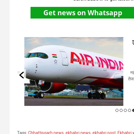
AI
एय
ें आयोजित
नई दिल
ा और
तेज टर्
ेश्य
Tags:
Chhattisgarh news
,
ekhabri news
,
ekhabri post
,
Ekhabri 