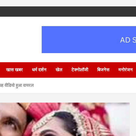
खास खबर
धर्म दर्शन
खेल
टेक्नोलॉजी
बिजनेस
मनोरंजन
यह वीडियो हुआ वायरल