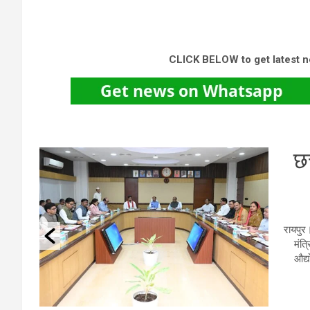
CLICK BELOW to get latest 
AI
एय
ें आयोजित
नई दिल
ा और
तेज टर्
ेश्य