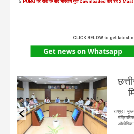
PUBG पर रोक के बाद भारतीय युवा Downloaded कर रहे 2 Mo
CLICK BELOW to get latest 
AI
एय
ें आयोजित
नई दिल
ा और
तेज टर्
ेश्य