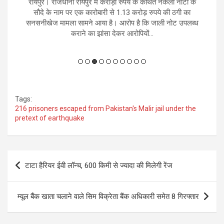
को
रायपुर। राजधानी रायपुर में करोड़ों रुपये के कथित नकली नोटों के
नई
ान
सौदे के नाम पर एक कारोबारी से 1.13 करोड़ रुपये की ठगी का
म
 ही
सनसनीखेज मामला सामने आया है। आरोप है कि जाली नोट उपलब्ध
क
कराने का झांसा देकर आरोपियों...
Tags:
216 prisoners escaped from Pakistan's Malir jail under the
pretext of earthquake
Post
टाटा हैरियर ईवी लॉन्च, 600 किमी से ज्यादा की मिलेगी रेंज
navigation
म्यूल बैंक खाता चलाने वाले सिम विक्रेता बैंक अधिकारी समेत 8 गिरफ्तार