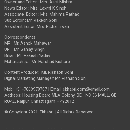
Owner and Editor : Mrs. Aarti Mishra
News Editor : Mrs. Laxmi K Singh
Associate Editor : Mrs. Mahima Pathak
Sub Editor : Mr. Rakesh Soni
Assistant Editor: Mrs. Richa Tiwari
Correspondents :
MP : Mr. Ashok Mahawar
UP : Mr. Sanjay Singh
Bihar : Mr. Rakesh Yadav
Maharashtra : Mr. Harshad Kishore
Content Producer: Mr. Rishabh Soni
Digital Marketing Manager: Mr. Rishabh Soni
Mob: +91-7869978787 | Email: ekhabri.com@gmail.com
Address: Housing Board MLA Colony, BEHIND 36 MALL, GE
ROAD, Raipur, Chhattisgarh – 492012
© Copyright 2021, Ekhabri | All Rights Reserved
india news, times of india news, india news today, air india news, google india news, india news app, india news budget, india news bihar, india news channel, india news cricket, india news channels live, india news express, first india news, india news hindi, india news hindi, latest news, latest news today, latest news articles, latest news business, latest news entertainment, sports news, sky sports news, bbc sports news, sports news app, breaking sports news, breaking news, cnn breaking news, breaking news hindi, breaking news today, breaking news aajtak, breaking news bilaspur, breaking news chhattisgarh, breaking