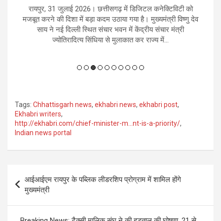
ाधा
रायपुर, 31 जुलाई 2026। छत्तीसगढ़ में डिजिटल कनेक्टिविटी को
र
ें
मजबूत करने की दिशा में बड़ा कदम उठाया गया है। मुख्यमंत्री विष्णु देव
भ
लन
साय ने नई दिल्ली स्थित संचार भवन में केंद्रीय संचार मंत्री
चल
ज्योतिरादित्य सिंधिया से मुलाकात कर राज्य में...
Tags:
Chhattisgarh news
,
ekhabri news
,
ekhabri post
,
Ekhabri writers
,
http://ekhabri.com/chief-minister-m…nt-is-a-priority/
,
Indian news portal
Post
आईआईएम रायपुर के पब्लिक लीडरशिप प्रोग्राम में शामिल होंगे
navigation
मुख्यमंत्री
Breaking News: टैक्सी मालिक संघ ने की हड़ताल की घोषणा, 21 से