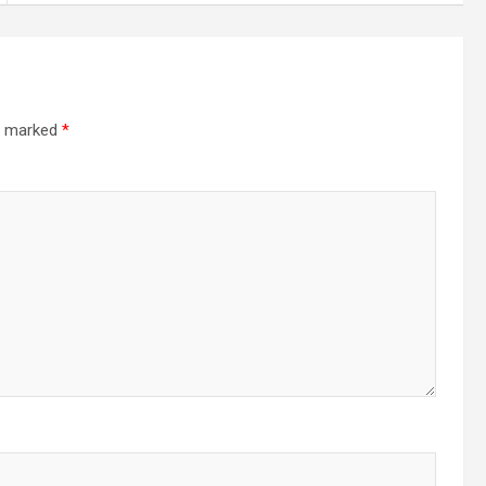
re marked
*