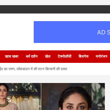
खास खबर
धर्म दर्शन
खेल
टेक्नोलॉजी
बिजनेस
मनोरंजन
ईद का जश्न, लॉकडाउन में की मटन बिरयानी की दावत