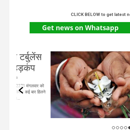
CLICK BELOW to get latest 
ेंस
हरि
प
तर
वार को
र हिलने
रायपुर। 
करना 