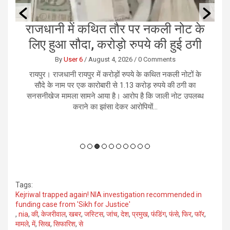
की
राजधानी में कथित तौर पर नकली नोट के
छ
लिए हुआ सौदा, करोड़ो रुपये की हुई ठगी
By
User 6
/
August 4, 2026
/
0 Comments
379
रायपुर। राजधानी रायपुर में करोड़ों रुपये के कथित नकली नोटों के
र
के
सौदे के नाम पर एक कारोबारी से 1.13 करोड़ रुपये की ठगी का
भ
ओर
सनसनीखेज मामला सामने आया है। आरोप है कि जाली नोट उपलब्ध
कराने का झांसा देकर आरोपियों...
Tags:
Kejriwal trapped again! NIA investigation recommended in
funding case from 'Sikh for Justice'
,
nia
,
की
,
केजरीवाल
,
खबर
,
जस्टिस
,
जांच
,
देश
,
प्रमुख
,
फंडिंग
,
फंसे
,
फिर
,
फॉर
,
मामले
,
में
,
सिख
,
सिफारिश
,
से