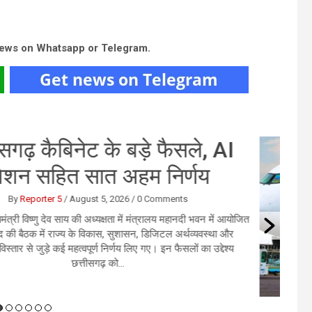
news on Whatsapp or Telegram.
र इंडिया की फ्लाइट में तेज टर्बुलेंस
की चपेट, यात्रियों में मचा हड़कंप
By
User 6
/
August 4, 2026
/
0 Comments
्ली। एअर इंडिया की फुकेट से दिल्ली आ रही फ्लाइट AI2379 मंगलवार को
बुलेंस की चपेट में आ गई। अचानक तेज झटकों के कारण विमान कई बार हिलने
लगा और कुछ समय के लिए नीचे की ओर आया।...