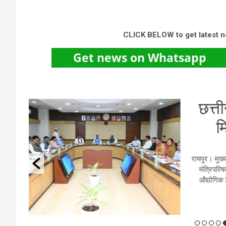
CLICK BELOW to get latest 
AI
एय
ें आयोजित
नई दिल
ा और
तेज टर्
ेश्य