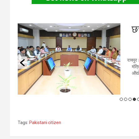
AI
एय
ें आयोजित
नई दिल
ा और
तेज टर्
ेश्य
Tags:
Pakistani citizen