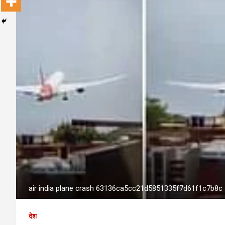
air india plane crash 63136ca5cc21d5851335f7d61f1c7b8c
देश