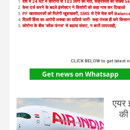
देश में 24 घंटे में कोरोना से 103 लोगों की मौत, संक्रमितों की संख्या 5
केस दर्ज करने के बदले इंस्पेक्टर ने किशोरी को कहा नाच कर दिखाओ
PF खाताधारकों को मिलेगी खुशखबरी, SMS से ऐसे चेक करें Balanc
दिल्ली हिंसा का आरोपी लक्खा का वाडियो जारी- कहा पंजाब ही करे किस
कोरोना के बीच ‘ब्लैक फंगस’ से बढाया संकट, न बरतें लापरवाही,
CLICK BELOW to get latest 
ेंस
हरि
प
तर