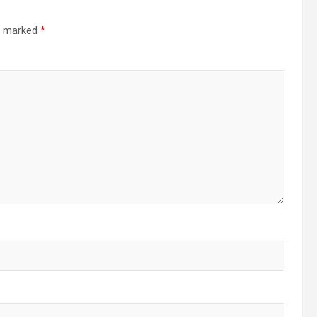
re marked
*