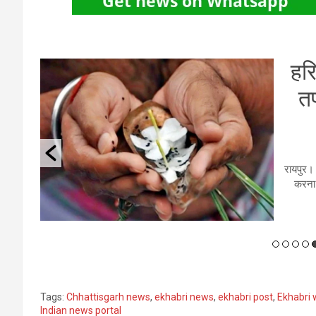
AI
हरि
तर
ें आयोजित
ा और
रायपुर। 
ेश्य
करना 
Tags:
Chhattisgarh news
,
ekhabri news
,
ekhabri post
,
Ekhabri 
Indian news portal