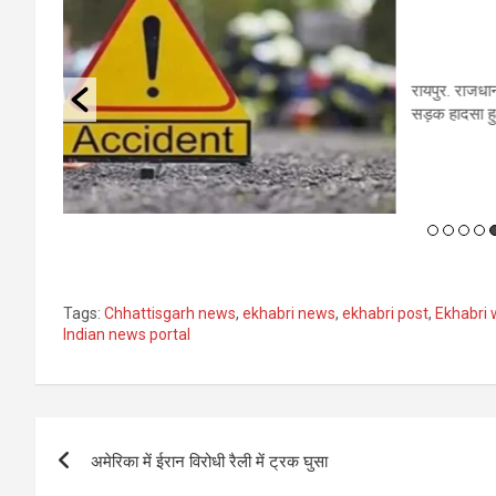
के
 दर्दनाक
की बस की
रायपुर
एक कार
Tags:
Chhattisgarh news
,
ekhabri news
,
ekhabri post
,
Ekhabri 
Indian news portal
Post
अमेरिका में ईरान विरोधी रैली में ट्रक घुसा
navigation