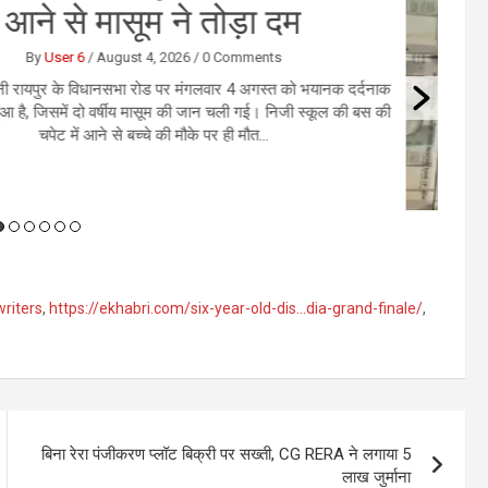
 लिए हुआ सौदा, करोड़ो रुपये की हुई
ठगी
By
User 6
/
August 4, 2026
/
0 Comments
। राजधानी रायपुर में करोड़ों रुपये के कथित नकली नोटों के सौदे के नाम पर
ोबारी से 1.13 करोड़ रुपये की ठगी का सनसनीखेज मामला सामने आया है।
आरोप है कि जाली नोट उपलब्ध कराने का झांसा देकर आरोपियों...
writers
,
https://ekhabri.com/six-year-old-dis…dia-grand-finale/
,
बिना रेरा पंजीकरण प्लॉट बिक्री पर सख्ती, CG RERA ने लगाया 5
लाख जुर्माना