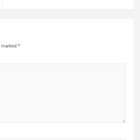
re marked
*