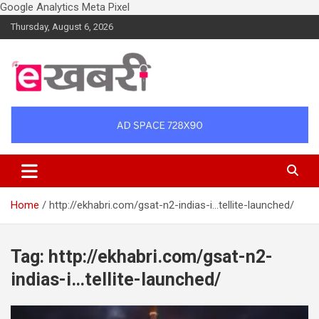
Google Analytics
Meta Pixel
Skip
Thursday, August 6, 2026
to
content
Latest daily top breaking news in Hindi. Raipur, Chhattisgarh, India.
Ekhabri.com
E-Samachar only at E-khabri.com
Home
http://ekhabri.com/gsat-n2-indias-i…tellite-launched/
Tag:
http://ekhabri.com/gsat-n2-
indias-i…tellite-launched/