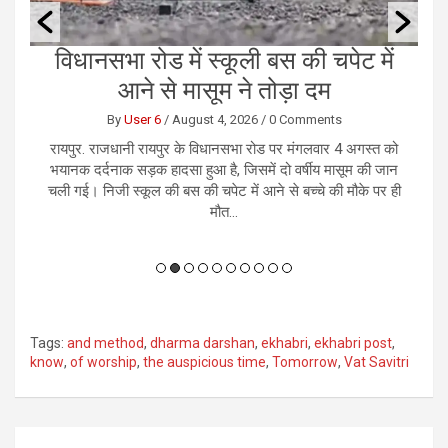
ं
राजधानी में कथित तौर पर नकली नोट के
छ
लिए हुआ सौदा, करोड़ो रुपये की हुई ठगी
By
User 6
/
August 4, 2026
/
0 Comments
को
रायपुर। राजधानी रायपुर में करोड़ों रुपये के कथित नकली नोटों के
र
ान
सौदे के नाम पर एक कारोबारी से 1.13 करोड़ रुपये की ठगी का
भ
 ही
सनसनीखेज मामला सामने आया है। आरोप है कि जाली नोट उपलब्ध
कराने का झांसा देकर आरोपियों...
Tags:
and method
,
dharma darshan
,
ekhabri
,
ekhabri post
,
know
,
of worship
,
the auspicious time
,
Tomorrow
,
Vat Savitri
Post