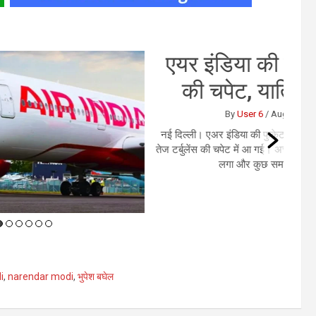
र इंडिया की फ्लाइट में तेज टर्बुलेंस
की चपेट, यात्रियों में मचा हड़कंप
By
User 6
/
August 4, 2026
/
0 Comments
्ली। एअर इंडिया की फुकेट से दिल्ली आ रही फ्लाइट AI2379 मंगलवार को
बुलेंस की चपेट में आ गई। अचानक तेज झटकों के कारण विमान कई बार हिलने
लगा और कुछ समय के लिए नीचे की ओर आया।...
i
,
narendar modi
,
भुपेश बघेल