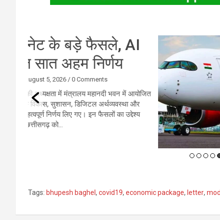
AI
एय
ें आयोजित
नई दिल
ा और
तेज टर्
ेश्य
Tags:
bhupesh baghel
,
covid19
,
economic package
,
letter
,
mod