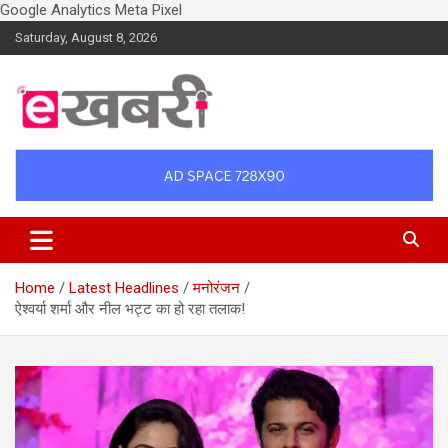
Google Analytics
Meta Pixel
Skip
Saturday, August 8, 2026
to
content
Latest daily top breaking news in Hindi. Raipur, Chhattisgarh, India.
Ekhabri.com
E-Samachar only at E-khabri.com
Home
Latest Headlines
मनोरंजन
ऐश्वर्या शर्मा और नील भट्ट का हो रहा तलाक!