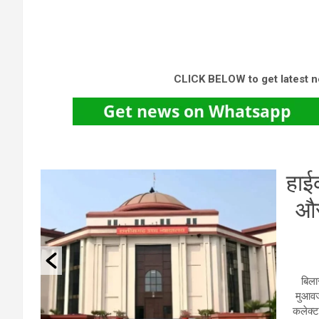
CLICK BELOW to get latest 
हाईकोर्ट का बड़ा फैसला, अब अधिग्र
और मुआवजा दिए बिना भूमि के उपयो
पर रोक नहीं लगाई जा सकती
By
User 6
/
August 5, 2026
/
0 Comments
बिलासपुर। हाईकोर्ट ने बड़ा आदेश सुनाया है, जिसके अनुसार अधिग्रहण और
मुआवजा दिए बिना भूमि के उपयोग पर रोक नहीं लगाई जा सकती। रायगढ़ जिले मे
कलेक्टर ने 4 फरवरी 2005 को रायगढ़-रेगपाली, रायगढ़-खरसिया, रायगढ़-सारंग