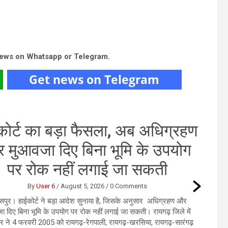
news on Whatsapp or Telegram.
हण
ग
मेष राशि : आ
इनकम में वृद
ं
ढ़