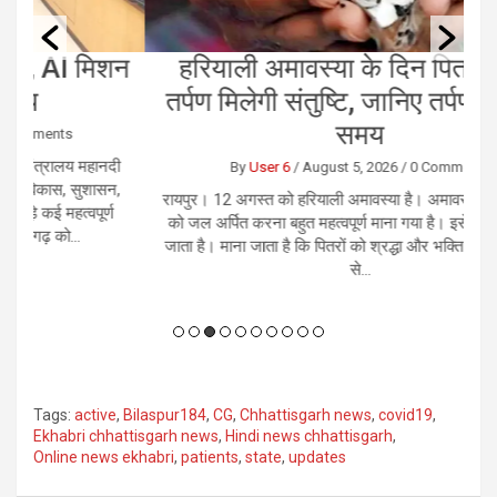
शन
हरियाली अमावस्या के दिन पितरों को दें
तर्पण मिलेगी संतुष्टि, जानिए तर्पण का सही
औ
समय
दी
By
User 6
/
August 5, 2026
/
0 Comments
न,
रायपुर। 12 अगस्‍त को हरियाली अमावस्‍या है। अमावस्‍या के दिन पितरों
ण
को जल अर्पित करना बहुत महत्वपूर्ण माना गया है। इसे पितृ तर्पण कहा
अ
जाता है। माना जाता है कि पितरों को श्रद्धा और भक्ति भाव से जल देने
ज
से...
Tags:
active
,
Bilaspur184
,
CG
,
Chhattisgarh news
,
covid19
,
Ekhabri chhattisgarh news
,
Hindi news chhattisgarh
,
Online news ekhabri
,
patients
,
state
,
updates