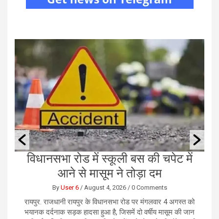
ं
राजधानी में कथित तौर पर नकली नोट के
छ
लिए हुआ सौदा, करोड़ो रुपये की हुई ठगी
By
User 6
/
August 4, 2026
/
0 Comments
को
रायपुर। राजधानी रायपुर में करोड़ों रुपये के कथित नकली नोटों के
र
ान
सौदे के नाम पर एक कारोबारी से 1.13 करोड़ रुपये की ठगी का
भ