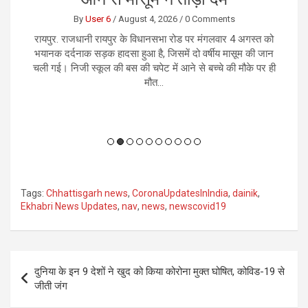
By
Reporter 5
/
August 5, 2026
/
0 Comments
को
रायपुर। मुख्यमंत्री विष्णु देव साय की अध्यक्षता में मंत्रालय महानदी
नई
ान
भवन में आयोजित मंत्रिपरिषद की बैठक में राज्य के विकास, सुशासन,
म
 ही
डिजिटल अर्थव्यवस्था और औद्योगिक विस्तार से जुड़े कई महत्वपूर्ण
क
निर्णय लिए गए। इन फैसलों का उद्देश्य छत्तीसगढ़ को...
Tags:
Chhattisgarh news
,
CoronaUpdatesInIndia
,
dainik
,
Ekhabri News Updates
,
nav
,
news
,
newscovid19
Post
दुनिया के इन 9 देशों ने खुद को किया कोरोना मुक्त घोषित, कोविड-19 से
navigation
जीती जंग