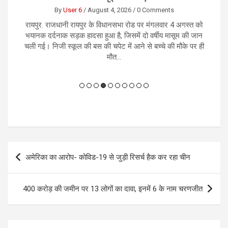
By
User 6
/
August 4, 2026
/
0 Comments
को
रायपुर। राजधानी रायपुर में करोड़ों रुपये के कथित नकली नोटों के
नई
ान
सौदे के नाम पर एक कारोबारी से 1.13 करोड़ रुपये की ठगी का
श
 ही
सनसनीखेज मामला सामने आया है। आरोप है कि जाली नोट उपलब्ध
आय
कराने का झांसा देकर आरोपियों...
Post
अमेरिका का आरोप- कोविड-19 से जुड़ी रिसर्च हैक कर रहा चीन
navigation
400 करोड़ की जमीन पर 13 लोगों का दावा, इनमें 6 के नाम चरणजीत