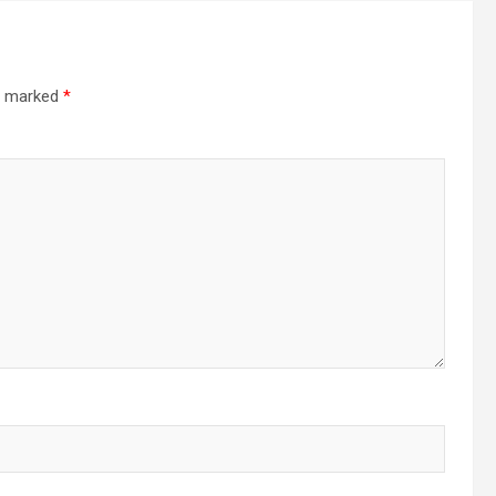
re marked
*