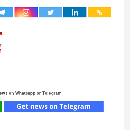
ेश
स
ट
news on Whatsapp or Telegram.