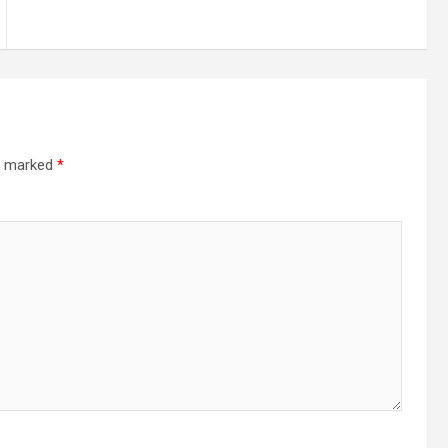
re marked
*