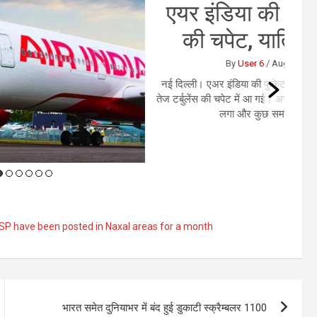
र इंडिया की फ्लाइट में तेज टर्बुलेंस
की चपेट, यात्रियों में मचा हड़कंप
By
User 6
/
August 4, 2026
/
0 Comments
्ली। एअर इंडिया की फुकेट से दिल्ली आ रही फ्लाइट AI2379 मंगलवार को
बुलेंस की चपेट में आ गई। अचानक तेज झटकों के कारण विमान कई बार हिलने
लगा और कुछ समय के लिए नीचे की ओर आया।...
SP have been posted in Naxal areas for a month
भारत समेत दुनियाभर में बंद हुई डुकाटी स्क्रैम्बलर 1100