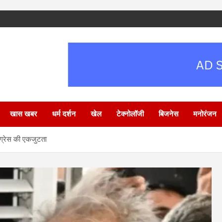
खास खबर
धर्म दर्शन
खेल
टेक्नोलॉजी
बिजनेस
मनोरंजन
ंग्रेस की एकजुटता