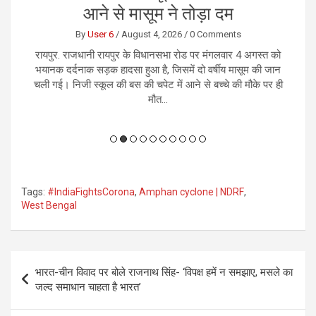
लिए हुआ सौदा, करोड़ो रुपये की हुई ठगी
By
User 6
/
August 4, 2026
/
0 Comments
को
रायपुर। राजधानी रायपुर में करोड़ों रुपये के कथित नकली नोटों के
र
ान
सौदे के नाम पर एक कारोबारी से 1.13 करोड़ रुपये की ठगी का
भ
 ही
सनसनीखेज मामला सामने आया है। आरोप है कि जाली नोट उपलब्ध
कराने का झांसा देकर आरोपियों...
Tags:
#IndiaFightsCorona
,
Amphan cyclone | NDRF
,
West Bengal
Post
भारत-चीन विवाद पर बोले राजनाथ सिंह- ‘विपक्ष हमें न समझाए, मसले का
navigation
जल्द समाधान चाहता है भारत’