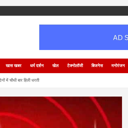
खास खबर
धर्म दर्शन
खेल
टेक्नोलॉजी
बिजनेस
मनोरंजन
िनों में चौथी बार हिली धरती