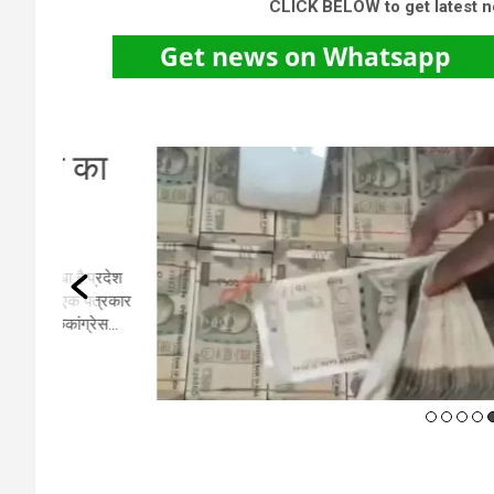
CLICK BELOW to get latest 
का
रा
के
्रदेश
त्रकार
रायपुर
ेस...
एक कार