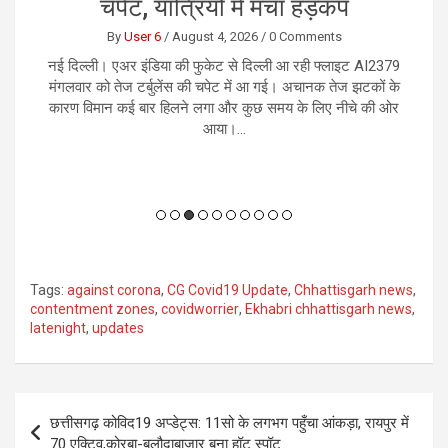
ी
चपेट, यात्रियों में मचा हड़कंप
By
User 6
/
August 4, 2026
/
0 Comments
े
नई दिल्ली। एअर इंडिया की फुकेट से दिल्ली आ रही फ्लाइट AI2379
र
मंगलवार को तेज टर्बुलेंस की चपेट में आ गई। अचानक तेज झटकों के
भ
्ध
कारण विमान कई बार हिलने लगा और कुछ समय के लिए नीचे की ओर
आया।...
Tags:
against corona
,
CG Covid19 Update
,
Chhattisgarh news
,
contentment zones
,
covidworrier
,
Ekhabri chhattisgarh news
,
latenight
,
updates
Post
छत्तीसगढ़ कोविद19 अप्डेट्स: 11सो के लगभग पहुँचा आंकड़ा, रायपुर में
navigation
70 एक्टिव,कोरबा-बलौदाबाजार बना हॉट स्पॉट