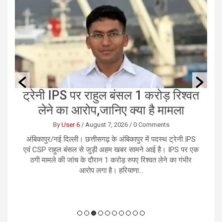
ं
ट्रेनी IPS पर राहुल बंसल 1 करोड़ रिश्वत
छ
लेने का आरोप,जानिए क्या है मामला
By
User 6
/
August 7, 2026
/
0 Comments
को
अंबिकापुर/नई दिल्ली। छत्तीसगढ़ के अंबिकापुर में पदस्थ ट्रेनी IPS
र
ान
एवं CSP राहुल बंसल से जुड़ी अहम खबर सामने आई है। IPS पर एक
भ
 ही
ठगी मामले की जांच के दौरान 1 करोड़ रुपए रिश्वत लेने का गंभीर
आरोप लगा है। हरियाणा...