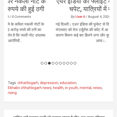
के
एयर इंडिया की फ्लाइट में तेज टर्बुलेंस की
छ
ी
चपेट, यात्रियों में मचा हड़कंप
By
User 6
/
August 4, 2026
/
0 Comments
े
नई दिल्ली। एअर इंडिया की फुकेट से दिल्ली आ रही फ्लाइट AI2379
र
मंगलवार को तेज टर्बुलेंस की चपेट में आ गई। अचानक तेज झटकों के
भ
्ध
कारण विमान कई बार हिलने लगा और कुछ समय के लिए नीचे की ओर
आया।...
Tags:
chhattisgarh
,
depression
,
education
,
Ekhabri chhattisgarh news
,
health
,
in youth
,
mental
,
news
,
rising
Post