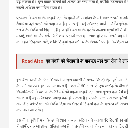
बढ़ सकता है। इस बाबत दिल्ली को अलर्ट पर रखा गया है, क्योंकि फिलहाल में गुज
सबसे अधिक प्रभावित राज्य है।
प्रवक्ता ने बताया कि टिड्डी दल के हमले की आशंका के मद्देनजर स्थानीय अ
तैयारियां पूरी करने को कहा गया है। साथ ही उन्हें लोकस्ट वार्निंग ऑर्गेनाइ
रखने के निर्देश भी दिए गए हैं। उन्होंने बताया कि इसके अलावा ग्रामीणों से
मचाएं, थालियां और बर्तन पीटें तथा पटाखे जलाएं। साथ ही साथ उसने यह भी कहा ग
का गहन छिड़काव करें, ताकि टिड्डी दल को उनके ठिकानों पर ही नियंत्रित य
Read Also
गृह मंत्री की चेतावनी के बावजूद यहां राम सेना ने
इस बीच, झांसी के जिलाधिकारी आन्द्रा वामसी ने बताया कि दो दिन पूर्व आए
के आगे का रूख हवा पर आधारित हैं। दल में 60 लाख से एक करोड़ के बीच टिड्डिय
जिलाधिकारी ने बताया कि 23 मई को पहला टिड्डी दल तथा दूसरा दल 24 म
संभावना है वह अपेक्षाकृत ज्यादा बड़ा हो सकता है। उसके आज रात तक झाँसी पहु
तथा बीट कांस्टेबल को निर्देश दिया कि क्षेत्र में टिड्डी दल के भ्रमण की तत्
कर मारा जा सके।
इस बीच, कृषि विभाग के उपनिदेशक कमल कटियार ने बताया ”टिड्डियों का सक्
किलोमीटर लम्बा झुण्ड दाखिल हुआ है।” उन्होंने बताया कि इस वक्त यह टिड