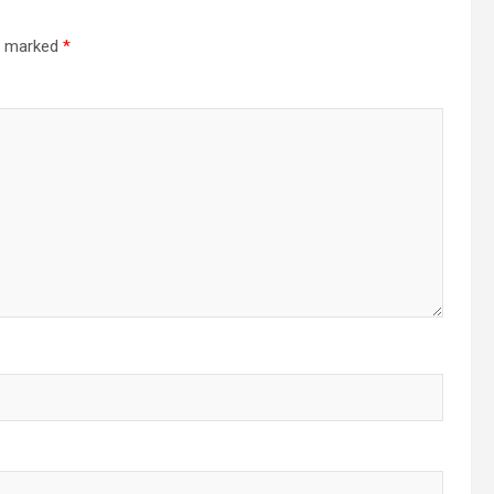
re marked
*