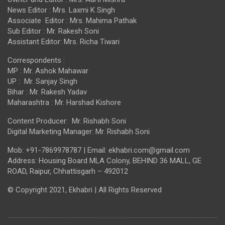
News Editor : Mrs. Laxmi K Singh
Associate Editor : Mrs. Mahima Pathak
Sub Editor : Mr. Rakesh Soni
Assistant Editor: Mrs. Richa Tiwari
Correspondents :
MP : Mr. Ashok Mahawar
UP : Mr. Sanjay Singh
Bihar : Mr. Rakesh Yadav
Maharashtra : Mr. Harshad Kishore
Content Producer: Mr. Rishabh Soni
Digital Marketing Manager: Mr. Rishabh Soni
Mob: +91-7869978787 | Email: ekhabri.com@gmail.com
Address: Housing Board MLA Colony, BEHIND 36 MALL, GE
ROAD, Raipur, Chhattisgarh – 492012
© Copyright 2021, Ekhabri | All Rights Reserved
india news, times of india news, india news today, air india news, google india news, india news app, india news budget, india news bihar, india news channel, india news cricket, india news channels live, india news express, first india news, india news hindi, india news hindi, latest news, latest news today, latest news articles, latest news business, latest news entertainment, sports news, sky sports news, bbc sports news, sports news app, breaking sports news, breaking news, cnn breaking news, breaking news hindi, breaking news today, breaking news aajtak, breaking news bilaspur, breaking news chhattisgarh, breaking