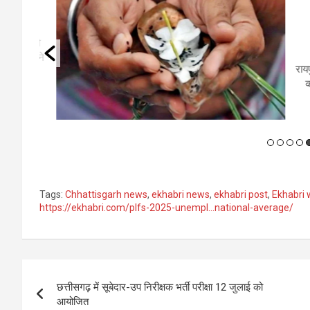
वार को
र हिलने
रायपुर। 
करना 
Tags:
Chhattisgarh news
,
ekhabri news
,
ekhabri post
,
Ekhabri 
https://ekhabri.com/plfs-2025-unempl…national-average/
Post
छत्तीसगढ़ में सूबेदार-उप निरीक्षक भर्ती परीक्षा 12 जुलाई को
navigation
आयोजित