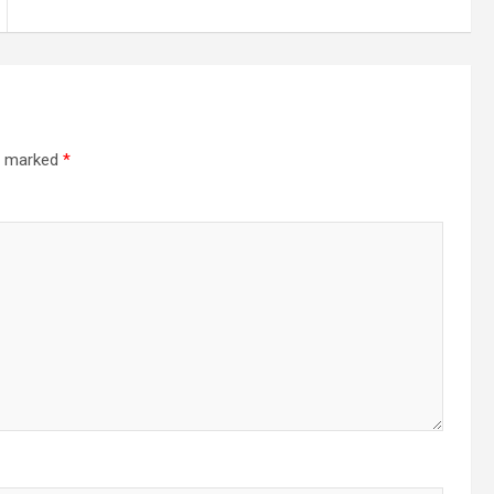
re marked
*