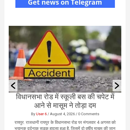
ं
राजधानी में कथित तौर पर नकली नोट के
छ
लिए हुआ सौदा, करोड़ो रुपये की हुई ठगी
By
User 6
/
August 4, 2026
/
0 Comments
को
रायपुर। राजधानी रायपुर में करोड़ों रुपये के कथित नकली नोटों के
र
ान
सौदे के नाम पर एक कारोबारी से 1.13 करोड़ रुपये की ठगी का
भ