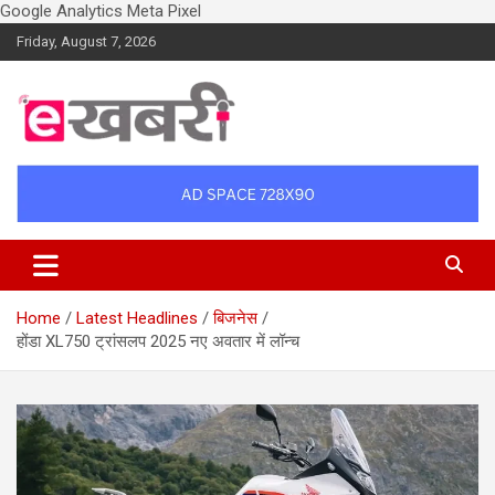
Google Analytics
Meta Pixel
Skip
Friday, August 7, 2026
to
content
Latest daily top breaking news in Hindi. Raipur, Chhattisgarh, India.
Ekhabri.com
E-Samachar only at E-khabri.com
Home
Latest Headlines
बिजनेस
होंडा XL750 ट्रांसलप 2025 नए अवतार में लॉन्च