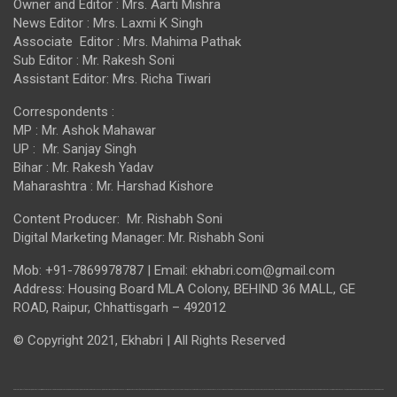
Owner and Editor : Mrs. Aarti Mishra
News Editor : Mrs. Laxmi K Singh
Associate Editor : Mrs. Mahima Pathak
Sub Editor : Mr. Rakesh Soni
Assistant Editor: Mrs. Richa Tiwari
Correspondents :
MP : Mr. Ashok Mahawar
UP : Mr. Sanjay Singh
Bihar : Mr. Rakesh Yadav
Maharashtra : Mr. Harshad Kishore
Content Producer: Mr. Rishabh Soni
Digital Marketing Manager: Mr. Rishabh Soni
Mob: +91-7869978787 | Email: ekhabri.com@gmail.com
Address: Housing Board MLA Colony, BEHIND 36 MALL, GE
ROAD, Raipur, Chhattisgarh – 492012
© Copyright 2021, Ekhabri | All Rights Reserved
india news, times of india news, india news today, air india news, google india news, india news app, india news budget, india news bihar, india news channel, india news cricket, india news channels live, india news express, first india news, india news hindi, india news hindi, latest news, latest news today, latest news articles, latest news business, latest news entertainment, sports news, sky sports news, bbc sports news, sports news app, breaking sports news, breaking news, cnn breaking news, breaking news hindi, breaking news today, breaking news aajtak, breaking news bilaspur, breaking news chhattisgarh, breaking