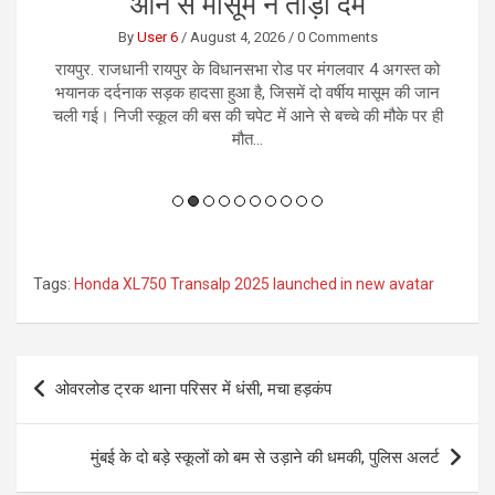
लिए हुआ सौदा, करोड़ो रुपये की हुई ठगी
By
User 6
/
August 4, 2026
/
0 Comments
को
रायपुर। राजधानी रायपुर में करोड़ों रुपये के कथित नकली नोटों के
र
ान
सौदे के नाम पर एक कारोबारी से 1.13 करोड़ रुपये की ठगी का
भ
 ही
सनसनीखेज मामला सामने आया है। आरोप है कि जाली नोट उपलब्ध
कराने का झांसा देकर आरोपियों...
Tags:
Honda XL750 Transalp 2025 launched in new avatar
Post
ओवरलोड ट्रक थाना परिसर में धंसी, मचा हड़कंप
navigation
मुंबई के दो बड़े स्कूलों को बम से उड़ाने की धमकी, पुलिस अलर्ट